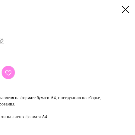
ей
ы оленя на формате бумаги A4, инструкцию по сборке,
рования.
ати на листах формата А4